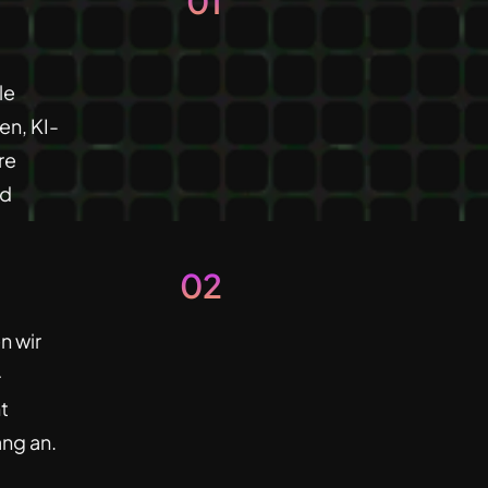
01
le
en, KI-
re
nd
02
n wir
—
t
ang an.