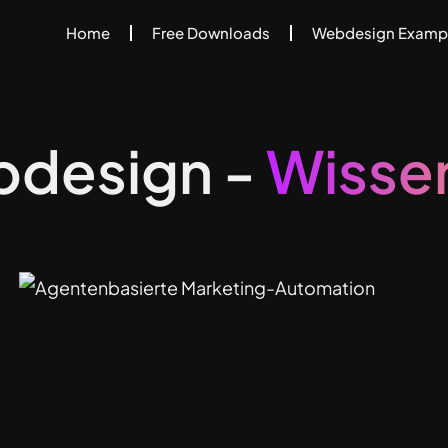
Home
Free Downloads
Webdesign Examp
bdesign -
Wisse