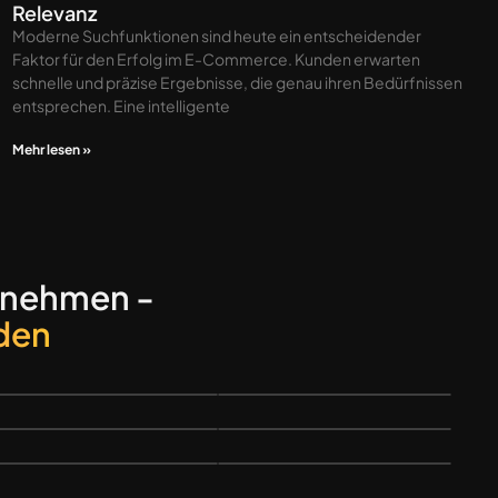
Relevanz
Moderne Suchfunktionen sind heute ein entscheidender
Faktor für den Erfolg im E-Commerce. Kunden erwarten
schnelle und präzise Ergebnisse, die genau ihren Bedürfnissen
entsprechen. Eine intelligente
Mehr lesen »
rnehmen -
nden