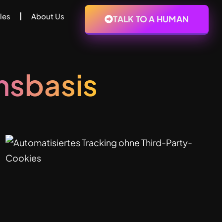
les
About Us
TALK TO A HUMAN
nsbasis