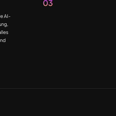
03
re AI-
ung,
lles
und