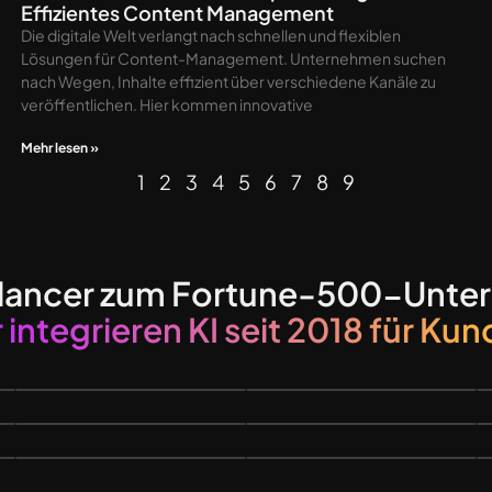
Effizientes Content Management
Die digitale Welt verlangt nach schnellen und flexiblen
Lösungen für Content-Management. Unternehmen suchen
nach Wegen, Inhalte effizient über verschiedene Kanäle zu
veröffentlichen. Hier kommen innovative
Mehr lesen »
1
2
3
4
5
6
7
8
9
lancer zum Fortune-500-Unte
 integrieren KI seit 2018 für Ku